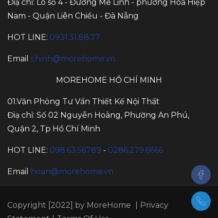
Điạ chỉ: Lô số 4 - Đường Mê Linh - phường Hòa Hiệp
Nam - Quận Liên Chiểu - Đà Nẵng
HOT LINE:
0931.31.88.77
Email
chinh@morehome.vn
MOREHOME HỒ CHÍ MINH
01.Văn Phòng Tư Vấn Thiết Kế Nội Thất
Điạ chỉ: Số 02 Nguyễn Hoàng, Phường An Phú,
Quận 2, Tp Hồ Chí Minh
HOT LINE:
098.63.56789
-
0286.279.6666
Email
hoan@morehome.vn
Copyright [2022] by MoreHome
|
Privacy