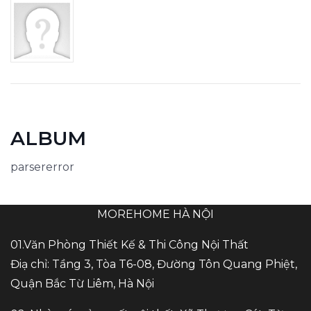
ALBUM
parsererror
MOREHOME HÀ NỘI
01.Văn Phòng Thiết Kế & Thi Công Nội Thất
Điạ chỉ: Tầng 3, Tòa T6-08, Đường Tôn Quang Phiệt,
Quận Bắc Từ Liêm, Hà Nội