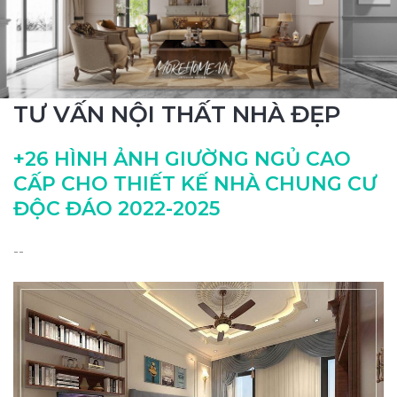
TƯ VẤN NỘI THẤT NHÀ ĐẸP
+26 HÌNH ẢNH GIƯỜNG NGỦ CAO
CẤP CHO THIẾT KẾ NHÀ CHUNG CƯ
ĐỘC ĐÁO 2022-2025
--