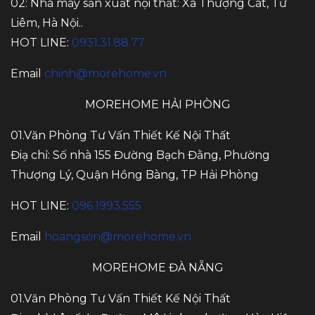
02: Nhà máy sản xuất nội thất: Xã Thượng Cát, Từ
Liêm, Hà Nội..
HOT LINE:
0931.31.88.77
Email
chinh@morehome.vn
MOREHOME HẢI PHÒNG
01.Văn Phòng Tư Vấn Thiết Kế Nội Thất
Điạ chỉ: Số nhà 155 Đường Bạch Đằng, Phường
Thượng Lý, Quận Hồng Bàng, TP Hải Phòng
HOT LINE:
096.1993.555
Email
hoangson@morehome.vn
MOREHOME ĐÀ NẴNG
01.Văn Phòng Tư Vấn Thiết Kế Nội Thất