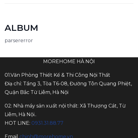
ALBUM
parsererror
MOREHOME HÀ NỘI
01.Văn Phòng Thiết Kế & Thi Công Nội Thất
Điạ chỉ: Tầng 3, Tòa T6-08, Đường Tôn Quang Phiệt,
Quận Bắc Từ Liêm, Hà Nội
02: Nhà máy sản xuất nội thất: Xã Thượng Cát, Từ
Liêm, Hà Nội..
HOT LINE:
0931.31.88.77
Email
chinh@morehome.vn