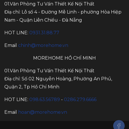
01.Văn Phòng Tư Vấn Thiết Kế Nội Thất
Điạ chỉ: Lô số 4 - Đường Mê Linh - phường Hòa Hiệp
Nam - Quận Liên Chiểu - Đà Nẵng
HOT LINE:
0931.31.88.77
Email
chinh@morehome.vn
MOREHOME HỒ CHÍ MINH
01.Văn Phòng Tư Vấn Thiết Kế Nội Thất
Điạ chỉ: Số 02 Nguyễn Hoàng, Phường An Phú,
Quận 2, Tp Hồ Chí Minh
HOT LINE:
098.63.56789
-
0286.279.6666
Email
hoan@morehome.vn