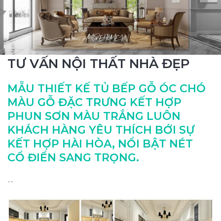
TƯ VẤN NỘI THẤT NHÀ ĐẸP
MẪU THIẾT KẾ TỦ BẾP GỖ ÓC CHÓ
MÀU GỖ ĐẶC TRƯNG KẾT HỢP
PHUN SƠN MÀU TRẮNG LUÔN
KHÁCH HÀNG YÊU THÍCH BỚI SỰ
KẾT HỢP HÀI HÒA, NỔI BẬT NÉT
CỔ ĐIỂN SANG TRỌNG.
--