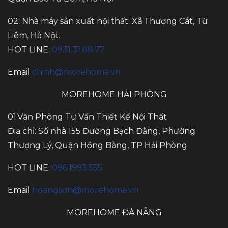
02: Nhà máy sản xuất nội thất: Xã Thượng Cát, Từ
Liêm, Hà Nội..
HOT LINE:
0931.31.88.77
Email
chinh@morehome.vn
MOREHOME HẢI PHÒNG
01.Văn Phòng Tư Vấn Thiết Kế Nội Thất
Điạ chỉ: Số nhà 155 Đường Bạch Đằng, Phường
Thượng Lý, Quận Hồng Bàng, TP Hải Phòng
HOT LINE:
096.1993.555
Email
hoangson@morehome.vn
MOREHOME ĐÀ NẴNG