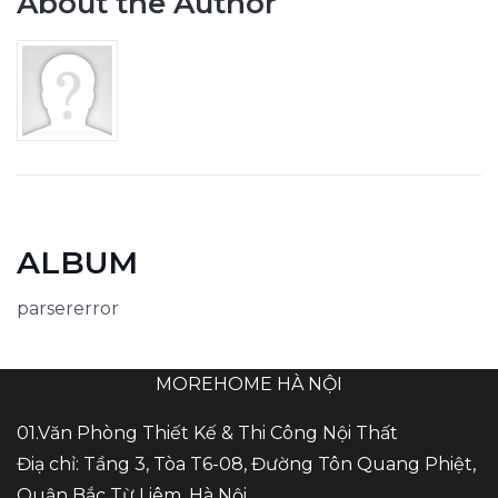
About the Author
ALBUM
parsererror
MOREHOME HÀ NỘI
01.Văn Phòng Thiết Kế & Thi Công Nội Thất
Điạ chỉ: Tầng 3, Tòa T6-08, Đường Tôn Quang Phiệt,
Quận Bắc Từ Liêm, Hà Nội