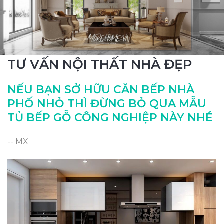
TƯ VẤN NỘI THẤT NHÀ ĐẸP
NẾU BẠN SỞ HỮU CĂN BẾP NHÀ
PHỐ NHỎ THÌ ĐỪNG BỎ QUA MẪU
TỦ BẾP GỖ CÔNG NGHIỆP NÀY NHÉ
-- MX