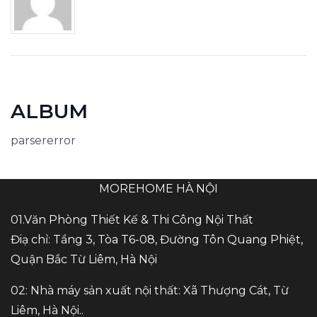
ALBUM
parsererror
MOREHOME HÀ NỘI
01.Văn Phòng Thiết Kế & Thi Công Nội Thất
Điạ chỉ: Tầng 3, Tòa T6-08, Đường Tôn Quang Phiệt,
Quận Bắc Từ Liêm, Hà Nội
02: Nhà máy sản xuất nội thất: Xã Thượng Cát, Từ
Liêm, Hà Nội..